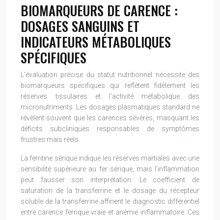
BIOMARQUEURS DE CARENCE :
DOSAGES SANGUINS ET
INDICATEURS MÉTABOLIQUES
SPÉCIFIQUES
L’évaluation précise du statut nutritionnel nécessite des
biomarqueurs spécifiques qui reflètent fidèlement les
réserves tissulaires et l’activité métabolique des
micronutriments. Les dosages plasmatiques standard ne
révèlent souvent que les carences sévères, masquant les
déficits subcliniques responsables de symptômes
frustres mais réels.
La ferritine sérique indique les réserves martiales avec une
sensibilité supérieure au fer sérique, mais l’inflammation
peut fausser son interprétation. Le coefficient de
saturation de la transferrine et le dosage du récepteur
soluble de la transferrine affinent le diagnostic différentiel
entre carence ferrique vraie et anémie inflammatoire. Ces