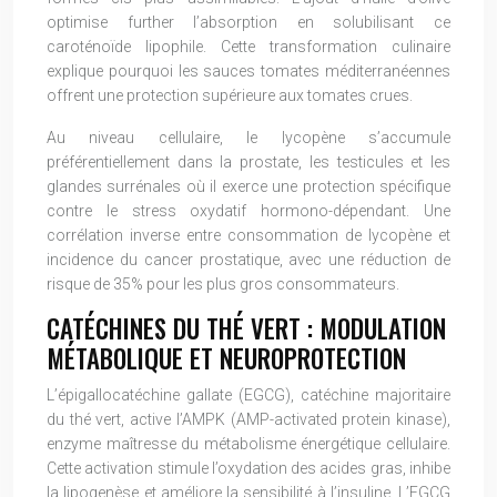
optimise further l’absorption en solubilisant ce
caroténoïde lipophile. Cette transformation culinaire
explique pourquoi les sauces tomates méditerranéennes
offrent une protection supérieure aux tomates crues.
Au niveau cellulaire, le lycopène s’accumule
préférentiellement dans la prostate, les testicules et les
glandes surrénales où il exerce une protection spécifique
contre le stress oxydatif hormono-dépendant. Une
corrélation inverse entre consommation de lycopène et
incidence du cancer prostatique, avec une réduction de
risque de 35% pour les plus gros consommateurs.
CATÉCHINES DU THÉ VERT : MODULATION
MÉTABOLIQUE ET NEUROPROTECTION
L’épigallocatéchine gallate (EGCG), catéchine majoritaire
du thé vert, active l’AMPK (AMP-activated protein kinase),
enzyme maîtresse du métabolisme énergétique cellulaire.
Cette activation stimule l’oxydation des acides gras, inhibe
la lipogenèse et améliore la sensibilité à l’insuline. L’EGCG