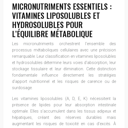
MICRONUTRIMENTS ESSENTIELS :
VITAMINES LIPOSOLUBLES ET
HYDROSOLUBLES POUR
L’ÉQUILIBRE MÉTABOLIQUE
Les micronutriments orchestrent l’ensemble des
processus métaboliques cellulaires avec une précision
remarquable. Leur classification en vitamines liposolubles
et hydrosolubles détermine leurs voies d’absorption, leur
stockage tissulaire et leur élimination. Cette distinction
fondamentale influence directement les stratégies
d’apport nutritionnel et les risques de carence ou de
surdosage.
Les vitamines liposolubles (A, D, E, K) nécessitent la
présence de lipides pour leur absorption intestinale
optimale. Elles s’accumulent dans les tissus adipeux et
hépatiques, créant des réserves durables mais
augmentant les risques de toxicité en cas d’excès. À