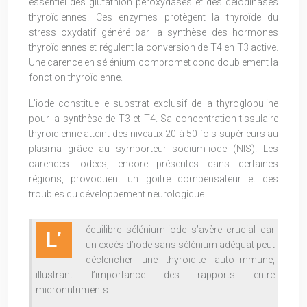
essentiel des glutathion peroxydases et des déiodinases
thyroïdiennes. Ces enzymes protègent la thyroïde du
stress oxydatif généré par la synthèse des hormones
thyroïdiennes et régulent la conversion de T4 en T3 active.
Une carence en sélénium compromet donc doublement la
fonction thyroïdienne.
L’iode constitue le substrat exclusif de la thyroglobuline
pour la synthèse de T3 et T4. Sa concentration tissulaire
thyroïdienne atteint des niveaux 20 à 50 fois supérieurs au
plasma grâce au symporteur sodium-iode (NIS). Les
carences iodées, encore présentes dans certaines
régions, provoquent un goitre compensateur et des
troubles du développement neurologique.
équilibre sélénium-iode s’avère crucial car
L’
un excès d’iode sans sélénium adéquat peut
déclencher une thyroïdite auto-immune,
illustrant l’importance des rapports entre
micronutriments.