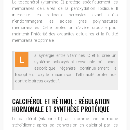
Le tocophérol (vitamine E) protège spécifiquement les
membranes cellulaires de la peroxydation lipidique. Il
intercepte les radicaux peroxyles avant qu’ils
n’endommagent les acides gras polyinsaturés
membranaires. Cette protection s’avère cruciale pour
maintenir l’intégrité des organites cellulaires et la fluidité
membranaire optimale.
a synergie entre vitamines C et E crée un
L
système antioxydant recyclable où l’acide
ascorbique régénère continuellement le
tocophérol oxydé, maximisant l’efficacité protectrice
contre le stress oxydatif.
CALCIFÉROL ET RÉTINOL : RÉGULATION
HORMONALE ET SYNTHÈSE PROTÉIQUE
Le calciférol (vitamine D) agit comme une hormone
stéroïdienne après sa conversion en calcitriol par les