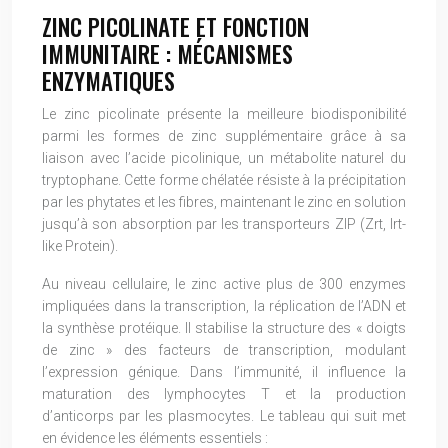
ZINC PICOLINATE ET FONCTION
IMMUNITAIRE : MÉCANISMES
ENZYMATIQUES
Le zinc picolinate présente la meilleure biodisponibilité
parmi les formes de zinc supplémentaire grâce à sa
liaison avec l’acide picolinique, un métabolite naturel du
tryptophane. Cette forme chélatée résiste à la précipitation
par les phytates et les fibres, maintenant le zinc en solution
jusqu’à son absorption par les transporteurs ZIP (Zrt, Irt-
like Protein).
Au niveau cellulaire, le zinc active plus de 300 enzymes
impliquées dans la transcription, la réplication de l’ADN et
la synthèse protéique. Il stabilise la structure des « doigts
de zinc » des facteurs de transcription, modulant
l’expression génique. Dans l’immunité, il influence la
maturation des lymphocytes T et la production
d’anticorps par les plasmocytes. Le tableau qui suit met
en évidence les éléments essentiels :