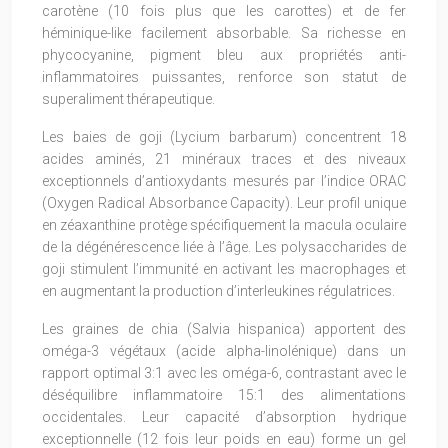
carotène (10 fois plus que les carottes) et de fer
héminique-like facilement absorbable. Sa richesse en
phycocyanine, pigment bleu aux propriétés anti-
inflammatoires puissantes, renforce son statut de
superaliment thérapeutique.
Les baies de goji (Lycium barbarum) concentrent 18
acides aminés, 21 minéraux traces et des niveaux
exceptionnels d’antioxydants mesurés par l’indice ORAC
(Oxygen Radical Absorbance Capacity). Leur profil unique
en zéaxanthine protège spécifiquement la macula oculaire
de la dégénérescence liée à l’âge. Les polysaccharides de
goji stimulent l’immunité en activant les macrophages et
en augmentant la production d’interleukines régulatrices.
Les graines de chia (Salvia hispanica) apportent des
oméga-3 végétaux (acide alpha-linolénique) dans un
rapport optimal 3:1 avec les oméga-6, contrastant avec le
déséquilibre inflammatoire 15:1 des alimentations
occidentales. Leur capacité d’absorption hydrique
exceptionnelle (12 fois leur poids en eau) forme un gel