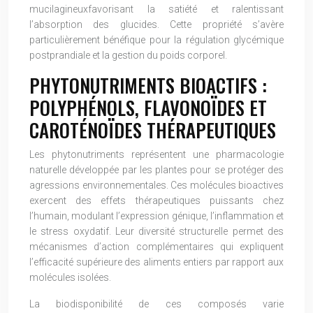
mucilagineuxfavorisant la satiété et ralentissant
l’absorption des glucides. Cette propriété s’avère
particulièrement bénéfique pour la régulation glycémique
postprandiale et la gestion du poids corporel.
PHYTONUTRIMENTS BIOACTIFS :
POLYPHÉNOLS, FLAVONOÏDES ET
CAROTÉNOÏDES THÉRAPEUTIQUES
Les phytonutriments représentent une pharmacologie
naturelle développée par les plantes pour se protéger des
agressions environnementales. Ces molécules bioactives
exercent des effets thérapeutiques puissants chez
l’humain, modulant l’expression génique, l’inflammation et
le stress oxydatif. Leur diversité structurelle permet des
mécanismes d’action complémentaires qui expliquent
l’efficacité supérieure des aliments entiers par rapport aux
molécules isolées.
La biodisponibilité de ces composés varie