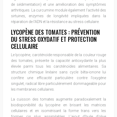
de sédimentation) et une amélioration des symptômes
arthritiques. La curcumine module également l’activité des
sirtuines, enzymes de longévité impliquées dans la
réparation de l’ADN et la résistance au stress cellulaire.
LYCOPÈNE DES TOMATES : PRÉVENTION
DU STRESS OXYDATIF ET PROTECTION
CELLULAIRE
Le lycopène, caroténoïde responsable de la couleur rouge
des tomates, présente la capacité antioxydante la plus
élevée parmi tous les caroténoïdes alimentaires. Sa
structure chimique linéaire sans cycle bêta-ionone lui
confère une efficacité particulière contre l’oxygène
singulet, radical libre particulièrement dommageable pour
les membranes cellulaires.
La cuisson des tomates augmente paradoxalement la
biodisponibilité du lycopène en brisant les matrices
cellulaires et en isomérisant la forme trans vers les
formes cis plus assimilables. L’ajout d’huile d’olive