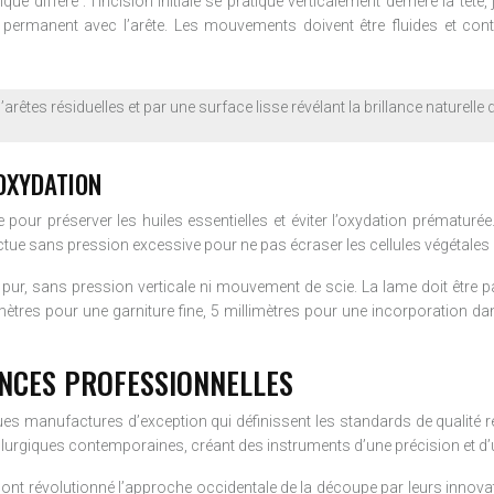
diffère : l’incision initiale se pratique verticalement derrière la tête,
rmanent avec l’arête. Les mouvements doivent être fluides et continu
d’arêtes résiduelles et par une surface lisse révélant la brillance naturell
OXYDATION
pour préserver les huiles essentielles et éviter l’oxydation prématurée.
ectue sans pression excessive pour ne pas écraser les cellules végétales
r, sans pression verticale ni mouvement de scie. La lame doit être pa
illimètres pour une garniture fine, 5 millimètres pour une incorporatio
NCES PROFESSIONNELLES
elques manufactures d’exception qui définissent les standards de qualit
allurgiques contemporaines, créant des instruments d’une précision et d’
t révolutionné l’approche occidentale de la découpe par leurs innovat