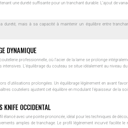
tenant une dureté suffisante pour un tranchant durable. L’ajout de vanad
dureté, mais à sa capacité à maintenir un équilibre entre tranchant, 
GE DYNAMIQUE
coutellerie professionnelle, où l’acier de la lame se prolonge intégrale
intensives. L’équilibrage du couteau se situe idéalement au niveau du po
 lors d’utilisations prolongées. Un équilibrage légèrement en avant fa
tres couteliers ajustent cet équilibre en modulant l’épaisseur de la s
S KNIFE OCCIDENTAL
fil élancé avec une pointe prononcée, idéal pour les techniques de découpe
ements amples de tranchage. Le profil légèrement incurvé facilite le 