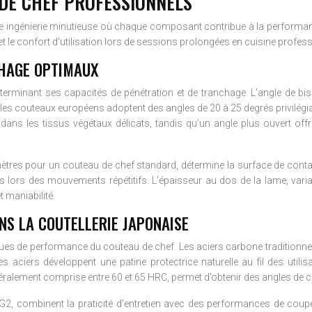
DE CHEF PROFESSIONNELS
ne ingénierie minutieuse où chaque composant contribue à la performanc
et le confort d’utilisation lors de sessions prolongées en cuisine profess
CHAGE OPTIMAUX
terminant ses capacités de pénétration et de tranchage. L’angle de bi
 les couteaux européens adoptent des angles de 20 à 25 degrés privilégia
dans les tissus végétaux délicats, tandis qu’un angle plus ouvert of
ètres pour un couteau de chef standard, détermine la surface de conta
 lors des mouvements répétitifs. L’épaisseur au dos de la lame, varian
t maniabilité.
NS LA COUTELLERIE JAPONAISE
ues de performance du couteau de chef. Les aciers carbone traditionnel
s aciers développent une patine protectrice naturelle au fil des utilis
éralement comprise entre 60 et 65 HRC, permet d’obtenir des angles de c
, combinent la praticité d’entretien avec des performances de coupe