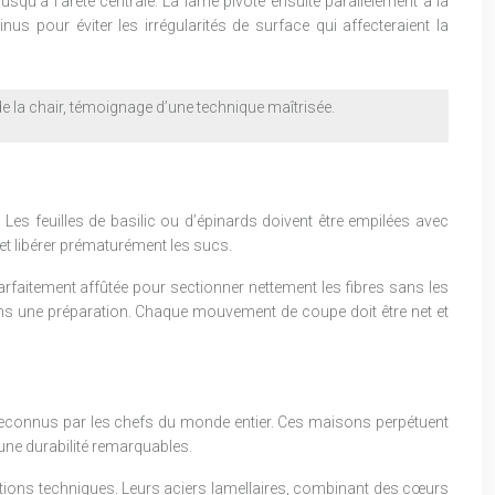
 jusqu’à l’arête centrale. La lame pivote ensuite parallèlement à la
s pour éviter les irrégularités de surface qui affecteraient la
e de la chair, témoignage d’une technique maîtrisée.
 Les feuilles de basilic ou d’épinards doivent être empilées avec
 et libérer prématurément les sucs.
rfaitement affûtée pour sectionner nettement les fibres sans les
n dans une préparation. Chaque mouvement de coupe doit être net et
é reconnus par les chefs du monde entier. Ces maisons perpétuent
une durabilité remarquables.
ions techniques. Leurs aciers lamellaires, combinant des cœurs