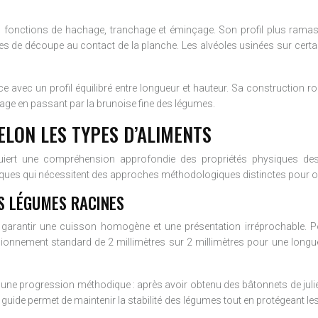
les fonctions de hachage, tranchage et éminçage. Son profil plus rama
es de découpe au contact de la planche. Les alvéoles usinées sur certa
nce avec un profil équilibré entre longueur et hauteur. Sa construction 
tage en passant par la brunoise fine des légumes.
ELON LES TYPES D’ALIMENTS
uiert une compréhension approfondie des propriétés physiques des d
iques qui nécessitent des approches méthodologiques distinctes pour ob
ES LÉGUMES RACINES
ur garantir une cuisson homogène et une présentation irréprochable. P
ionnement standard de 2 millimètres sur 2 millimètres pour une longueu
e une progression méthodique : après avoir obtenu des bâtonnets de juli
guide permet de maintenir la stabilité des légumes tout en protégeant les 