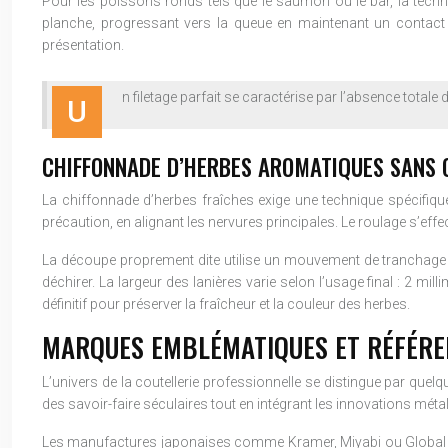
Pour les poissons ronds tels que le saumon ou le bar, la technique 
planche, progressant vers la queue en maintenant un contact pe
présentation.
n filetage parfait se caractérise par l’absence totale 
U
CHIFFONNADE D’HERBES AROMATIQUES SANS 
La chiffonnade d’herbes fraîches exige une technique spécifique 
précaution, en alignant les nervures principales. Le roulage s’eff
La découpe proprement dite utilise un mouvement de tranchage pu
déchirer. La largeur des lanières varie selon l’usage final : 2 m
définitif pour préserver la fraîcheur et la couleur des herbes.
MARQUES EMBLÉMATIQUES ET RÉFÉRE
L’univers de la coutellerie professionnelle se distingue par qu
des savoir-faire séculaires tout en intégrant les innovations mét
Les manufactures japonaises comme Kramer, Miyabi ou Global on