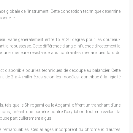
e globale de l’instrument. Cette conception technique détermine
ionnelle.
seau varie généralement entre 15 et 20 degrés pour les couteaux
nt la robustesse. Cette différence d’angle influence directement la
fre une meilleure résistance aux contraintes mécaniques lors du
ct disponible pour les techniques de découpe au balancier. Cette
t de 2 à 4 millimètres selon les modèles, contribue à la rigidité
s, tels que le Shirogami ou le Aogami, offrent un tranchant d’une
ations, créant une barrière contre l’oxydation tout en révélant la
oupe particulièrement aigus.
 remarquables. Ces alliages incorporent du chrome et d’autres