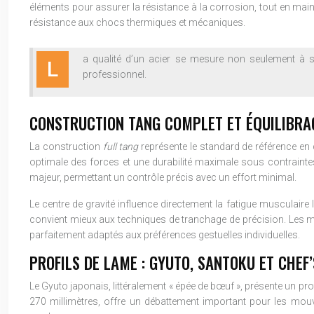
éléments pour assurer la résistance à la corrosion, tout en main
résistance aux chocs thermiques et mécaniques.
a qualité d’un acier se mesure non seulement à sa 
L
professionnel.
CONSTRUCTION TANG COMPLET ET ÉQUILIBRA
La construction
full tang
représente le standard de référence en 
optimale des forces et une durabilité maximale sous contraintes 
majeur, permettant un contrôle précis avec un effort minimal.
Le centre de gravité influence directement la fatigue musculaire
convient mieux aux techniques de tranchage de précision. Les maî
parfaitement adaptés aux préférences gestuelles individuelles.
PROFILS DE LAME : GYUTO, SANTOKU ET CHEF’
Le Gyuto japonais, littéralement « épée de bœuf », présente un pro
270 millimètres, offre un débattement important pour les mouv