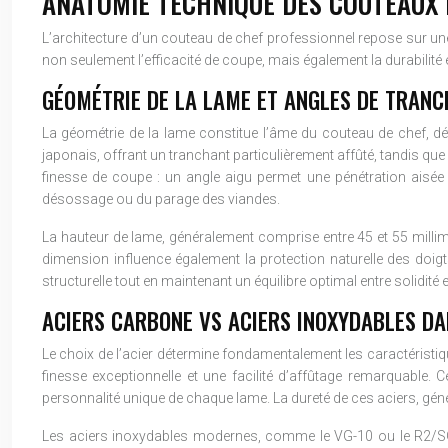
ANATOMIE TECHNIQUE DES COUTEAUX 
L’architecture d’un couteau de chef professionnel repose sur u
non seulement l’efficacité de coupe, mais également la durabilité 
GÉOMÉTRIE DE LA LAME ET ANGLES DE TRAN
La géométrie de la lame constitue l’âme du couteau de chef, dé
japonais, offrant un tranchant particulièrement affûté, tandis que
finesse de coupe : un angle aigu permet une pénétration aisée 
désossage ou du parage des viandes.
La hauteur de lame, généralement comprise entre 45 et 55 millim
dimension influence également la protection naturelle des doigts
structurelle tout en maintenant un équilibre optimal entre solidité e
ACIERS CARBONE VS ACIERS INOXYDABLES DA
Le choix de l’acier détermine fondamentalement les caractéristiq
finesse exceptionnelle et une facilité d’affûtage remarquable. Ce
personnalité unique de chaque lame. La dureté de ces aciers, gén
Les aciers inoxydables modernes, comme le VG-10 ou le R2/SG2