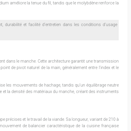
ium améliore la tenue du fil, tandis que le molybdène renforce la
durabilité et facilité d’entretien dans les conditions d’usage
ment dans le manche. Cette architecture garantit une transmission
int de pivot naturel de la main, généralement entre l’index et le
vorise les mouvements de hachage, tandis qu’un équilibrage neutre
oie et la densité des matériaux du manche, créant des instruments
 précises et le travail de la viande. Sa longueur, variant de 210 à
mouvement de balancier caractéristique de la cuisine française