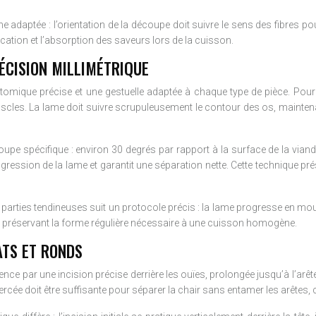
daptée : l’orientation de la découpe doit suivre le sens des fibres pour
tication et l’absorption des saveurs lors de la cuisson.
ÉCISION MILLIMÉTRIQUE
que précise et une gestuelle adaptée à chaque type de pièce. Pour un
s muscles. La lame doit suivre scrupuleusement le contour des os, maint
e spécifique : environ 30 degrés par rapport à la surface de la viande
gression de la lame et garantit une séparation nette. Cette technique prés
es parties tendineuses suit un protocole précis : la lame progresse en mou
 préservant la forme régulière nécessaire à une cuisson homogène.
ATS ET RONDS
ce par une incision précise derrière les ouïes, prolongée jusqu’à l’arêt
ercée doit être suffisante pour séparer la chair sans entamer les arêtes, c