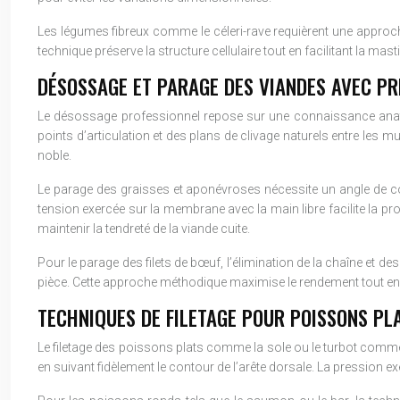
Les légumes fibreux comme le céleri-rave requièrent une approche a
technique préserve la structure cellulaire tout en facilitant la mas
DÉSOSSAGE ET PARAGE DES VIANDES AVEC PR
Le désossage professionnel repose sur une connaissance anatomi
points d’articulation et des plans de clivage naturels entre le
noble.
Le parage des graisses et aponévroses nécessite un angle de coup
tension exercée sur la membrane avec la main libre facilite la pro
maintenir la tendreté de la viande cuite.
Pour le parage des filets de bœuf, l’élimination de la chaîne et d
pièce. Cette approche méthodique maximise le rendement tout en
TECHNIQUES DE FILETAGE POUR POISSONS PL
Le filetage des poissons plats comme la sole ou le turbot commen
en suivant fidèlement le contour de l’arête dorsale. La pression ex