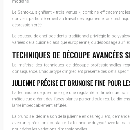
moderne.
Le Santoku, signifiant « trois vertus », combine efficacement 
convient particulièrement au travail des légumes et aux techniqu
dépression créé.
Le couteau de chef occidental traditionnel privilégie la polyvale
variées de la cuisine classique européenne, du désossage au file
TECHNIQUES DE DÉCOUPE AVANCÉES S
La maîtrise des techniques de découpe professionnelles req
conséquence. Chaque type d’ingrédient présente des défis spécif
JULIENNE PRÉCISE ET BRUNOISE FINE POUR L
La technique de julienne exige une régularité millimétrique po
méticuleux créant des faces planes perpendiculaires. Le dimens
lame impeccablement affûtée.
La brunoise, déclinaison de la julienne en dés réguliers, demand
avec une précision constante. La technique du
pont
avec la main 
pour éviter les variations dimensionnelles.