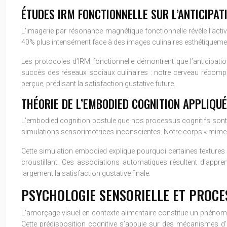
ÉTUDES IRM FONCTIONNELLE SUR L’ANTICIPAT
L’imagerie par résonance magnétique fonctionnelle révèle l’activ
40% plus intensément face à des images culinaires esthétiquement so
Les protocoles d’IRM fonctionnelle démontrent que l’anticipation 
succès des réseaux sociaux culinaires : notre cerveau récompen
perçue, prédisant la satisfaction gustative future.
THÉORIE DE L’EMBODIED COGNITION APPLIQUÉ
L’embodied cognition postule que nos processus cognitifs sont a
simulations sensorimotrices inconscientes. Notre corps « mime » 
Cette simulation embodied explique pourquoi certaines textures 
croustillant. Ces associations automatiques résultent d’appr
largement la satisfaction gustative finale.
PSYCHOLOGIE SENSORIELLE ET PROCE
L’amorçage visuel en contexte alimentaire constitue un phénom
Cette prédisposition cognitive s’appuie sur des mécanismes d’a