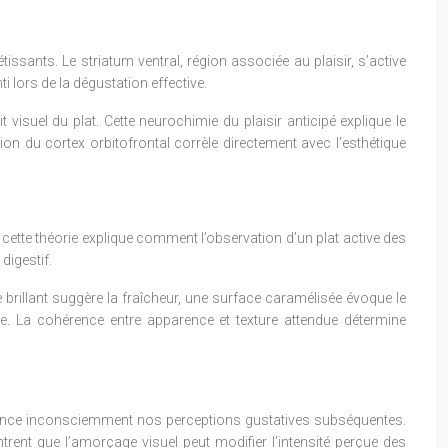
ssants. Le striatum ventral, région associée au plaisir, s’active
i lors de la dégustation effective.
 visuel du plat. Cette neurochimie du plaisir anticipé explique le
n du cortex orbitofrontal corrèle directement avec l’esthétique
ette théorie explique comment l’observation d’un plat active des
digestif.
brillant suggère la fraîcheur, une surface caramélisée évoque le
e. La cohérence entre apparence et texture attendue détermine
luence inconsciemment nos perceptions gustatives subséquentes.
rent que l’amorçage visuel peut modifier l’intensité perçue des