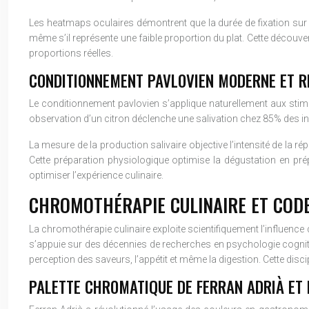
Les heatmaps oculaires démontrent que la durée de fixation sur 
même s’il représente une faible proportion du plat. Cette découve
proportions réelles.
CONDITIONNEMENT PAVLOVIEN MODERNE ET RÉ
Le conditionnement pavlovien s’applique naturellement aux stimul
observation d’un citron déclenche une salivation chez 85% des 
La mesure de la production salivaire objective l’intensité de la 
Cette préparation physiologique optimise la dégustation en pr
optimiser l’expérience culinaire.
CHROMOTHÉRAPIE CULINAIRE ET COD
La chromothérapie culinaire exploite scientifiquement l’influenc
s’appuie sur des décennies de recherches en psychologie cognitiv
perception des saveurs, l’appétit et même la digestion. Cette disc
PALETTE CHROMATIQUE DE FERRAN ADRIÀ ET