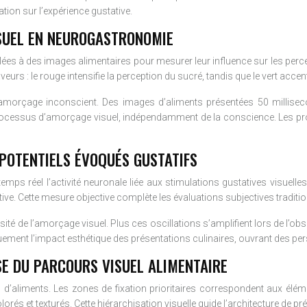
tion sur l’expérience gustative.
SUEL EN NEUROGASTRONOMIE
lées à des images alimentaires pour mesurer leur influence sur les perc
eurs : le rouge intensifie la perception du sucré, tandis que le vert acc
amorçage inconscient. Des images d’aliments présentées 50 millisecon
s processus d’amorçage visuel, indépendamment de la conscience. Les 
OTENTIELS ÉVOQUÉS GUSTATIFS
ps réel l’activité neuronale liée aux stimulations gustatives visuelles.
tive. Cette mesure objective complète les évaluations subjectives traditio
é de l’amorçage visuel. Plus ces oscillations s’amplifient lors de l’obse
quement l’impact esthétique des présentations culinaires, ouvrant des p
SE DU PARCOURS VISUEL ALIMENTAIRE
on d’aliments. Les zones de fixation prioritaires correspondent aux éléme
lorés et texturés. Cette hiérarchisation visuelle guide l’architecture de p