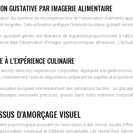
ION GUSTATIVE PAR IMAGERIE ALIMENTAIRE
ation du système de récompense lors de l’observation d’aliments appéti
ignées. Cette activation préfigure l’intensité du plaisir gustatif ressent
gustative génère une libération de dopamine proportionnelle à l’attrait
se déjà l’observation d’images gastronomiques attractives. L’activatio
E À L’EXPÉRIENCE CULINAIRE
ncrés dans nos expériences corporelles. Appliquée à la gastronomie, c
mentalement l’acte de dégustation, préparant les papilles et le système 
visuelles évoquent immédiatement des sensations tactiles : un glaçage 
entissages sensoriels précoces, gravés dans notre mémoire corporell
SSUS D’AMORÇAGE VISUEL
ène psychologique puissant où l’exposition à des stimuli visuels inf
ssociation mnésique et d’attente perceptuelle. Les recherches démont