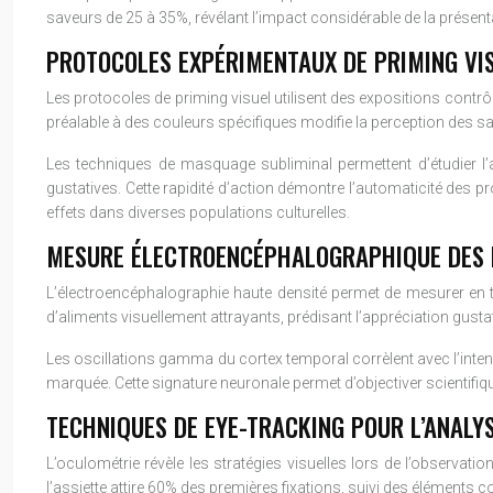
saveurs de 25 à 35%, révélant l’impact considérable de la présenta
PROTOCOLES EXPÉRIMENTAUX DE PRIMING VI
Les protocoles de priming visuel utilisent des expositions contrô
préalable à des couleurs spécifiques modifie la perception des sav
Les techniques de masquage subliminal permettent d’étudier l’
gustatives. Cette rapidité d’action démontre l’automaticité de
effets dans diverses populations culturelles.
MESURE ÉLECTROENCÉPHALOGRAPHIQUE DES P
L’électroencéphalographie haute densité permet de mesurer en tem
d’aliments visuellement attrayants, prédisant l’appréciation gusta
Les oscillations gamma du cortex temporal corrèlent avec l’intensit
marquée. Cette signature neuronale permet d’objectiver scientifi
TECHNIQUES DE EYE-TRACKING POUR L’ANALY
L’oculométrie révèle les stratégies visuelles lors de l’observati
l’assiette attire 60% des premières fixations, suivi des éléments co