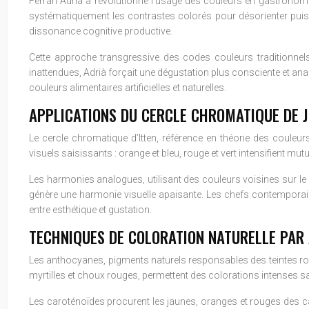
Ferran Adrià a révolutionné l’usage des couleurs en gastronomi
systématiquement les contrastes colorés pour désorienter puis su
dissonance cognitive productive.
Cette approche transgressive des codes couleurs traditionnels
inattendues, Adrià forçait une dégustation plus consciente et ana
couleurs alimentaires artificielles et naturelles.
APPLICATIONS DU CERCLE CHROMATIQUE DE 
Le cercle chromatique d’Itten, référence en théorie des coule
visuels saisissants : orange et bleu, rouge et vert intensifient m
Les harmonies analogues, utilisant des couleurs voisines sur le 
génère une harmonie visuelle apaisante. Les chefs contemporains
entre esthétique et gustation.
TECHNIQUES DE COLORATION NATURELLE PAR
Les anthocyanes, pigments naturels responsables des teintes rou
myrtilles et choux rouges, permettent des colorations intenses s
Les caroténoïdes procurent les jaunes, oranges et rouges des car