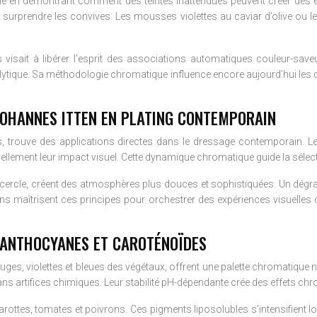
e en démontrant comment des teintes inattendues peuvent créer des exp
rprendre les convives. Les mousses violettes au caviar d’olive ou les 
 visait à libérer l’esprit des associations automatiques couleur-sa
lytique. Sa méthodologie chromatique influence encore aujourd’hui les c
JOHANNES ITTEN EN PLATING CONTEMPORAIN
urs, trouve des applications directes dans le dressage contemporain
utuellement leur impact visuel. Cette dynamique chromatique guide la séle
cercle, créent des atmosphères plus douces et sophistiquées. Un dégradé
 maîtrisent ces principes pour orchestrer des expériences visuelles c
 ANTHOCYANES ET CAROTÉNOÏDES
ges, violettes et bleues des végétaux, offrent une palette chromatique 
ans artifices chimiques. Leur stabilité pH-dépendante crée des effets ch
ottes, tomates et poivrons. Ces pigments liposolubles s’intensifient lo