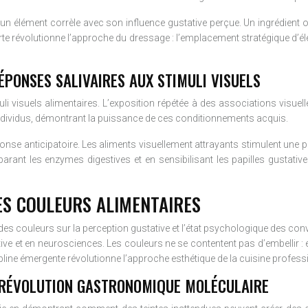
un élément corrèle avec son influence gustative perçue. Un ingrédient
rte révolutionne l’approche du dressage : l’emplacement stratégique d’é
PONSES SALIVAIRES AUX STIMULI VISUELS
i visuels alimentaires. L’exposition répétée à des associations visuel
individus, démontrant la puissance de ces conditionnements acquis.
réponse anticipatoire. Les aliments visuellement attrayants stimulent une
éparant les enzymes digestives et en sensibilisant les papilles gusta
ES COULEURS ALIMENTAIRES
e des couleurs sur la perception gustative et l’état psychologique des 
e et en neurosciences. Les couleurs ne se contentent pas d’embellir : el
ipline émergente révolutionne l’approche esthétique de la cuisine profess
 RÉVOLUTION GASTRONOMIQUE MOLÉCULAIRE