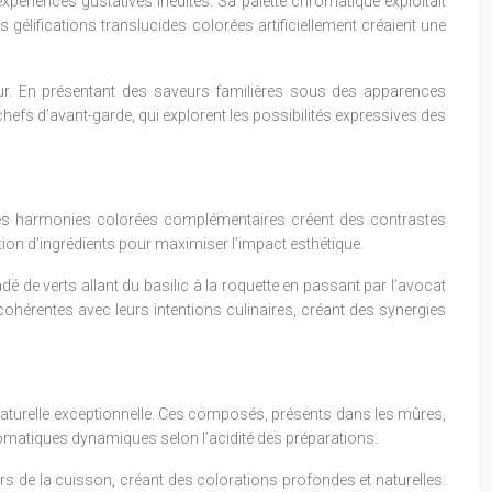
ériences gustatives inédites. Sa palette chromatique exploitait
gélifications translucides colorées artificiellement créaient une
veur. En présentant des saveurs familières sous des apparences
hefs d’avant-garde, qui explorent les possibilités expressives des
. Les harmonies colorées complémentaires créent des contrastes
ction d’ingrédients pour maximiser l’impact esthétique.
 de verts allant du basilic à la roquette en passant par l’avocat
ohérentes avec leurs intentions culinaires, créant des synergies
naturelle exceptionnelle. Ces composés, présents dans les mûres,
romatiques dynamiques selon l’acidité des préparations.
rs de la cuisson, créant des colorations profondes et naturelles.