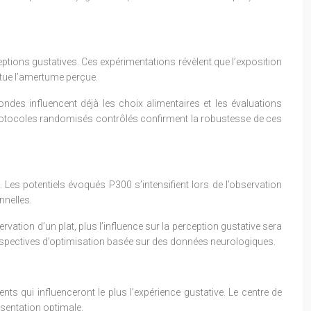
eptions gustatives. Ces expérimentations révèlent que l’exposition
entue l’amertume perçue.
des influencent déjà les choix alimentaires et les évaluations
protocoles randomisés contrôlés confirment la robustesse de ces
 Les potentiels évoqués P300 s’intensifient lors de l’observation
nnelles.
rvation d’un plat, plus l’influence sur la perception gustative sera
erspectives d’optimisation basée sur des données neurologiques.
nts qui influenceront le plus l’expérience gustative. Le centre de
résentation optimale.