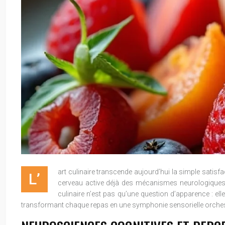
art culinaire transcende aujourd’hui la simple satis
L’
cerveau active déjà des mécanismes neurologiques sop
culinaire n’est pas qu’une question d’apparence : e
transformant chaque repas en une symphonie sensorielle orches