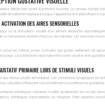
PTION GUSTATIVE VISUELLE
tative débute bien avant la première bouchée. Le cerveau humain trait
apidité de traitement explique pourquoi l’apparence d’un plat influence si
 ACTIVATION DES AIRES SENSORIELLES
ique où la stimulation visuelle d’un aliment déclenche automatiquem
e ce mécanisme existent chez tous les individus. Les neurones miroirs 
 active les mêmes zones corticales que goûter réellement cet agrume.
oureux. La connectivité neuronale entre cortex visuel et aires gustative
STATIF PRIMAIRE LORS DE STIMULI VISUELS
ue aux stimuli visuels alimentaires. Les connexions synaptiques se ren
aires culturelles influencent si profondément nos préférences gustatives.
 certaines esthétiques culinaires modifie durablement les circuits neu
rmations esthétiques imperceptibles au néophyte. Cette expertise neuro