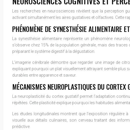
NEUROSCIENCES COGNITIVES ET PERCE
Les recherches en neurosciences révèlent que la perception gus
activant simultanément les aires gustatives et olfactives. Cette r
PHÉNOMÈNE DE SYNESTHÉSIE ALIMENTAIRE ET
La synesthésie alimentaire représente un phénomène neurolog
s’observe chez 15% de la population générale, mais des traces d
préparant le système digestif à la dégustation.
L’imagerie cérébrale démontre que regarder une image de citron
expliquant pourquoi un plat visuellement attrayant semble plus sav
durables entre apparence et saveur.
MÉCANISMES NEUROPLASTIQUES DU CORTEX GU
La neuroplasticité du cortex gustatif permet l’adaptation contin
répétées. Cette plasticité explique pourquoi les habitudes aliment
Les études longitudinales montrent que l’exposition régulière à
visuelle aux détails culinaires, son cerveau traitant des info
prédictive.