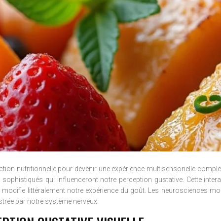
faction nutritionnelle pour devenir une expérience multisensorielle co
histiqués qui influenceront notre perception gustative. Cette interact
lle modifie littéralement notre expérience du goût. Les neurosciences 
trée par notre système nerveux.