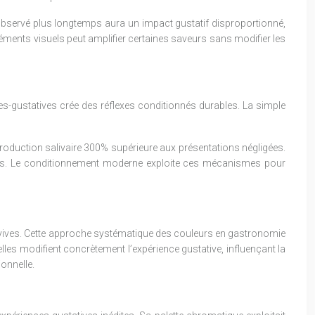
 observé plus longtemps aura un impact gustatif disproportionné,
léments visuels peut amplifier certaines saveurs sans modifier les
les-gustatives crée des réflexes conditionnés durables. La simple
 production salivaire 300% supérieure aux présentations négligées.
tives. Le conditionnement moderne exploite ces mécanismes pour
convives. Cette approche systématique des couleurs en gastronomie
les modifient concrètement l’expérience gustative, influençant la
ionnelle.