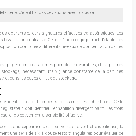
cter et d’identifier ces déviations avec précision.
us courants et leurs signatures olfactives caractéristiques. Les
 l’évaluation qualitative. Cette méthodologie permet d’établir des
’exposition contrôlée à différents niveaux de concentration de ces
s qui génèrent des arômes phénolés indésirables, et les piqûres
 stockage, nécessitant une vigilance constante de la part des
trict dans les caves et lieux de stockage.
E
t identifier les différences subtiles entre les échantillons. Cette
égustateur doit identifier l’échantillon divergent parmi les trois
surer objectivement la sensibilité olfactive.
onditions expérimentales. Les verres doivent être identiques, la
ment une série de six à douze tests triangulaires pour évaluer de