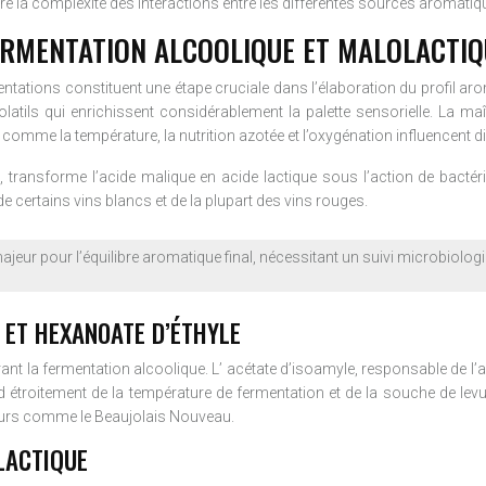
ustre la complexité des interactions entre les différentes sources aromatiq
ERMENTATION ALCOOLIQUE ET MALOLACTIQ
tations constituent une étape cruciale dans l’élaboration du profil arom
latils qui enrichissent considérablement la palette sensorielle. La ma
 comme la température, la nutrition azotée et l’oxygénation influencent 
, transforme l’acide malique en acide lactique sous l’action de bacté
e certains vins blancs et de la plupart des vins rouges.
ajeur pour l’équilibre aromatique final, nécessitant un suivi microbiolog
 ET HEXANOATE D’ÉTHYLE
rant la fermentation alcoolique. L’ acétate d’isoamyle, responsable de l’
d étroitement de la température de fermentation et de la souche de lev
eurs comme le Beaujolais Nouveau.
LACTIQUE