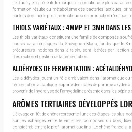
Le diacétyle représente le marqueur aromatique le plus caractéri
formation résulte du métabolisme des bactéries lactiques, princ
parfois dominer le profil aromatique si sa production n’est pas m
THIOLS VARIÉTAUX : 4MMP ET 3MH DANS LE
Les thiols variétaux constituent une famille de composés soufré
cassis caractéristiques du Sauvignon Blanc, tandis que le 3
précurseurs inodores dans le raisin, sont libérées par l’action 
d’extraction et gestion de la fermentation.
ALDÉHYDES DE FERMENTATION : ACÉTALDÉHY
Les aldéhydes jouent un rôle ambivalent dans l’aromatique du vi
fermentation alcoolique, apporte des notes de pomme oxydée à fa
provenir de l’hydrolyse de l’amygdaline présente dans les pépins d
ARÔMES TERTIAIRES DÉVELOPPÉS LORS
L’élevage en fût de chêne représente l’une des étapes les plus no
sur les échanges entre le vin et les composés du bois, lib
considérablement le profil aromatique final. Le chêne français, 