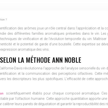
tion ?
entification des arômes joue un rôle central dans l’appréciation et la c
ie des différentes familles aromatiques présentes dans le vin. Les
s techniques de vinification et de l’évolution temporelle du vin. Maîtri
thenticité et le potentiel de garde d’une bouteille. Cette expertise se
expression aromatique des vins.
E SELON LA MÉTHODE ANN NOBLE
lifornie-Davis révolutionna l’approche de l’analyse sensorielle du vin
l’identification et la communication des perceptions olfactives. Cette
rs les descripteurs les plus spécifiques. L’efficacité de cette approche
scientifiquement établis pour chaque composé aromatique. Ces 
tion
ble par l’olfaction humaine. Cette approche quantitative apporte une di
 calibrer leurs panels de dégustation et garantir la reproductibilité des r