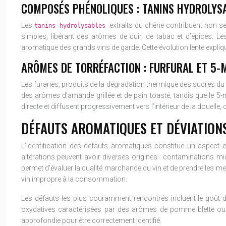
COMPOSÉS PHÉNOLIQUES : TANINS HYDROLYSA
Les
extraits du chêne contribuent non 
tanins hydrolysables
simples, libérant des arômes de cuir, de tabac et d’épices. Le
aromatique des grands vins de garde. Cette évolution lente explique
ARÔMES DE TORRÉFACTION : FURFURAL ET 5
Les furanes, produits de la dégradation thermique des sucres du b
des arômes d’amande grillée et de pain toasté, tandis que le 5
directe et diffusent progressivement vers l’intérieur de la douelle,
DÉFAUTS AROMATIQUES ET DÉVIATION
L’identification des défauts aromatiques constitue un aspect e
altérations peuvent avoir diverses origines : contaminations 
permet d’évaluer la qualité marchande du vin et de prendre les me
vin impropre à la consommation.
Les défauts les plus couramment rencontrés incluent le goût de
oxydatives caractérisées par des arômes de pomme blette ou d
approfondie pour être correctement identifié.