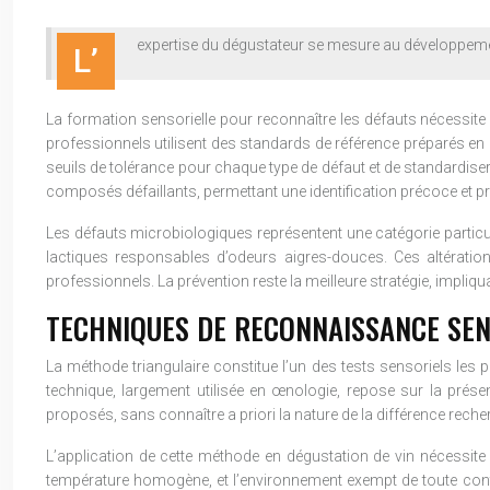
expertise du dégustateur se mesure au développement
L’
La formation sensorielle pour reconnaître les défauts nécessite
professionnels utilisent des standards de référence préparés en l
seuils de tolérance pour chaque type de défaut et de standardiser
composés défaillants, permettant une identification précoce et pr
Les défauts microbiologiques représentent une catégorie partic
lactiques responsables d’odeurs aigres-douces. Ces altératio
professionnels. La prévention reste la meilleure stratégie, impliq
TECHNIQUES DE RECONNAISSANCE SEN
La méthode triangulaire constitue l’un des tests sensoriels les pl
technique, largement utilisée en œnologie, repose sur la présenta
proposés, sans connaître a priori la nature de la différence reche
L’application de cette méthode en dégustation de vin nécessite 
température homogène, et l’environnement exempt de toute cont