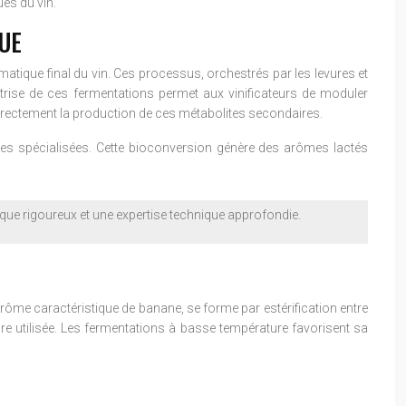
ues du vin.
UE
atique final du vin. Ces processus, orchestrés par les levures et
îtrise de ces fermentations permet aux vinificateurs de moduler
directement la production de ces métabolites secondaires.
ries spécialisées. Cette bioconversion génère des arômes lactés
ique rigoureux et une expertise technique approfondie.
arôme caractéristique de banane, se forme par estérification entre
ure utilisée. Les fermentations à basse température favorisent sa