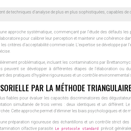
 de techniques d’analyse de plus en plus sophistiquées, capables de déte
 une approche systématique, commençant par l’étude des défauts les pl
aboratoire pour calibrer leur perception et maintenir une cohérence dans
 les critères d’acceptabilité commerciale. L’expertise se développe par l
écise.
ulièrement problématique, incluant les contaminations par Brettanomyce
ns peuvent se développer à différentes étapes de l’élaboration ou du
uant des pratiques d’hygiène rigoureuses et un contrôle environnemental s
SORIELLE PAR LA MÉTHODE TRIANGULAIR
us fiables pour évaluer les capacités discriminatoires des dégustateurs e
tion simultanée de trois verres : deux identiques et un différent. Le d
rchée. Cette approche permet d’éliminer les biais psychologiques et de me
une préparation rigoureuse des échantillons et un contrôle strict des c
amination olfactive parasite.
prévoit générale
Le protocole standard