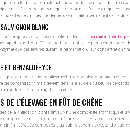
stique de la fermentation malolactique, apportant des notes beurrées p
ipalement Oenococcus oeni, qui transforment l’acide citrique en diacéty
aîtrisée. Les techniques modernes de vinification permettent de moduler 
S SAUVIGNON BLANC
s aux propriétés olfactives exceptionnelles. Le
4-mercapto-4-méthylpe
-mercaptohexan-1-ol (3MH) apporte des notes de pamplemousse et de
enzymatique des levures durant la fermentation. leur concentration fin
DE ET BENZALDÉHYDE
n, pouvant contribuer positivement à la complexité ou signaler des dé
ible concentration mais devient défaillant au-delà du seuil de percep
e raisin lors de pressurage trop intense.
 DE L’ÉLEVAGE EN FÛT DE CHÊNE
bles de la vinification, conférant au vin une complexité aromatique et un
érés progressivement selon des mécanismes d’extraction complexes. 
à grain fin, libère des composés plus subtils et complexes, tandis que l