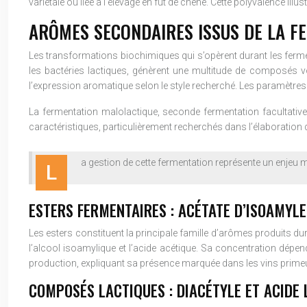
variétale ou liée à l’élevage en fût de chêne. Cette polyvalence ill
ARÔMES SECONDAIRES ISSUS DE LA F
Les transformations biochimiques qui s’opèrent durant les fermen
les bactéries lactiques, génèrent une multitude de composés vo
l’expression aromatique selon le style recherché. Les paramètres
La fermentation malolactique, seconde fermentation facultative
caractéristiques, particulièrement recherchés dans l’élaboration d
a gestion de cette fermentation représente un enjeu m
L
ESTERS FERMENTAIRES : ACÉTATE D’ISOAMYLE
Les esters constituent la principale famille d’arômes produits du
l’alcool isoamylique et l’acide acétique. Sa concentration dépen
production, expliquant sa présence marquée dans les vins prim
COMPOSÉS LACTIQUES : DIACÉTYLE ET ACIDE 