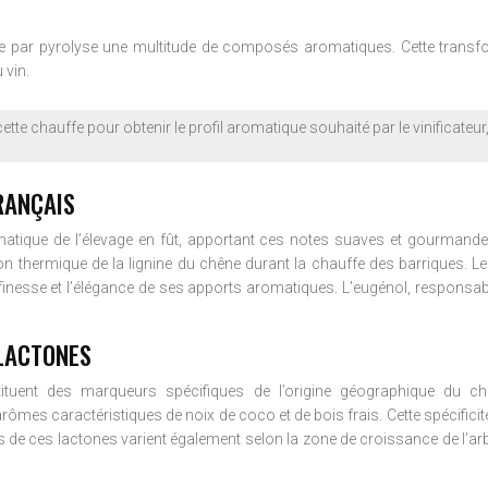
génère par pyrolyse une multitude de composés aromatiques. Cette tra
 vin.
ette chauffe pour obtenir le profil aromatique souhaité par le vinificateur, 
RANÇAIS
atique de l’élevage en fût, apportant ces notes suaves et gourmande
on thermique de la lignine du chêne durant la chauffe des barriques. 
 finesse et l’élégance de ses apports aromatiques. L’eugénol, responsab
-LACTONES
ituent des marqueurs spécifiques de l’origine géographique du ch
ômes caractéristiques de noix de coco et de bois frais. Cette spécifici
de ces lactones varient également selon la zone de croissance de l’arbr