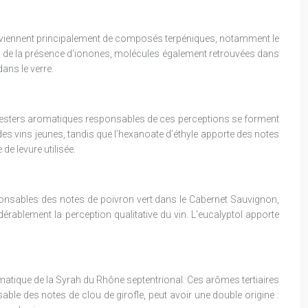
roviennent principalement de composés terpéniques, notamment le
ésulte de la présence d’ionones, molécules également retrouvées dans
ans le verre.
Les esters aromatiques responsables de ces perceptions se forment
es vins jeunes, tandis que l’hexanoate d’éthyle apporte des notes
e levure utilisée.
sponsables des notes de poivron vert dans le Cabernet Sauvignon,
dérablement la perception qualitative du vin. L’eucalyptol apporte
tique de la Syrah du Rhône septentrional. Ces arômes tertiaires
le des notes de clou de girofle, peut avoir une double origine :