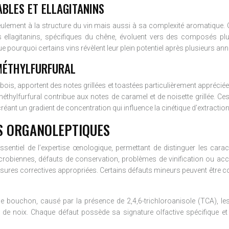
BLES ET ELLAGITANINS
seulement à la structure du vin mais aussi à sa complexité aromatiqu
s ellagitanins, spécifiques du chêne, évoluent vers des composés plu
 pourquoi certains vins révèlent leur plein potentiel après plusieurs ann
-MÉTHYLFURFURAL
ois, apportent des notes grillées et toastées particulièrement appréciées
-méthylfurfural contribue aux notes de caramel et de noisette grillée.
 créant un gradient de concentration qui influence la cinétique d’extraction
S ORGANOLEPTIQUES
ssentiel de l’expertise œnologique, permettant de distinguer les carac
microbiennes, défauts de conservation, problèmes de vinification ou a
sures correctives appropriées. Certains défauts mineurs peuvent être co
 bouchon, causé par la présence de 2,4,6-trichloroanisole (TCA), les 
e noix. Chaque défaut possède sa signature olfactive spécifique et s