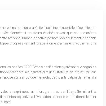
ompréhension d’un cru. Cette discipline sensorielle nécessite une
 professionnels et amateurs éclairés savent que chaque arôme
ser cette reconnaissance olfactive permet non seulement d’enrichir
 développe progressivement grâce à un entraînement régulier et une
 dans les années 1980. Cette classification systématique organise
 méthode standardisée permet aux dégustateurs de structurer leur
 repose sur sa logique hiérarchique : identification de la famille
valeurs, exprimées en microgrammes par litre, déterminent la
mension objective à l’évaluation sensorielle, traditionnellement
ésultats.