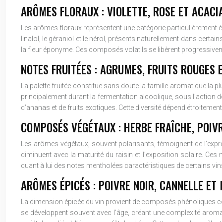
ARÔMES FLORAUX : VIOLETTE, ROSE ET ACACI
Les arômes floraux représentent une catégorie particulièrement
linalol, le géraniol et le nérol, présents naturellement dans certa
la fleur éponyme. Ces composés volatils se libèrent progressivemen
NOTES FRUITÉES : AGRUMES, FRUITS ROUGES 
La palette fruitée constitue sans doute la famille aromatique la
principalement durant la fermentation alcoolique, sous l’action 
d’ananas et de fruits exotiques. Cette diversité dépend étroitemen
COMPOSÉS VÉGÉTAUX : HERBE FRAÎCHE, POIV
Les arômes végétaux, souvent polarisants, témoignent de l’expre
diminuent avec la maturité du raisin et l’exposition solaire. Ces
quant à lui des notes mentholées caractéristiques de certains vin
ARÔMES ÉPICÉS : POIVRE NOIR, CANNELLE ET
La dimension épicée du vin provient de composés phénoliques co
se développent souvent avec l’âge, créant une complexité aromat