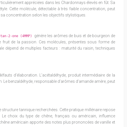
articulièrement appréciées dans les Chardonnays élevés en fût. Sa
le. Cette molécule, détectable à très faible concentration, peut
sa concentration selon les objectifs stylistiques.
génère les arômes de buis et de bourgeon de
ntan-2-one (4MMP)
 fruit de la passion. Ces molécules, présentes sous forme de
ale dépend de multiples facteurs : maturité du raisin, techniques
fauts d’élaboration. L’acétaldéhyde, produit intermédiaire de la
tion. Le benzaldéhyde, responsable d’arômes d’amande amère, peut
e structure tannique recherchées. Cette pratique millénaire repose
Le choix du type de chêne, français ou américain, influence
e chêne américain apporte des notes plus prononcées de vanille et