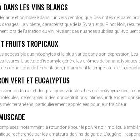
A DANS LES VINS BLANCS
 élégante et complexe dans l’univers œnologique. Ces notes délicates p
ins cépages. La violette, caractéristique de la Syrah et du Pinot Noir, r
t lors de l’aération du vin, révélant des nuances subtiles qui évoluent d
ET FRUITS TROPICAUX
 plus accessible aux néophytes et la plus variée dans son expression. 
des levures. L’acétate d’isoamyle génère les arômes de banane typiques d
t des conditions de fermentation, notamment la température et la souche d
RON VERT ET EUCALYPTUS
ssion du terroir et des pratiques viticoles. Les méthoxypyrazines, re
 molécules, détectables à des concentrations infimes, influencent consi
s méditerranéens, particulièrement appréciées pour leur fraîcheur.
 MUSCADE
mplexes, notamment la rotundone pour le poivre noir, molécule embléma
ique recherchée par les amateurs de vins de garde. L’eugénol, responsab