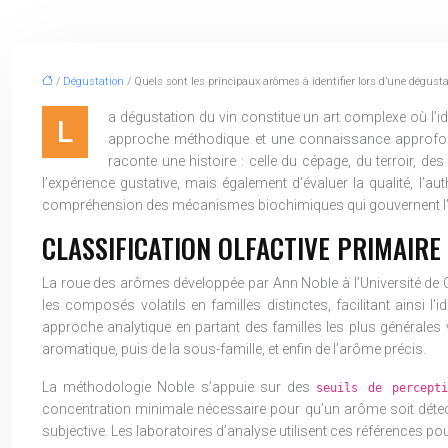
/
Dégustation
/ Quels sont les principaux arômes à identifier lors d’une dégusta
a dégustation du vin constitue un art complexe où l’id
L
approche méthodique et une connaissance approfond
raconte une histoire : celle du cépage, du terroir, de
l’expérience gustative, mais également d’évaluer la qualité, l’au
compréhension des mécanismes biochimiques qui gouvernent l’
CLASSIFICATION OLFACTIVE PRIMAIR
La roue des arômes développée par Ann Noble à l’Université de Ca
les composés volatils en familles distinctes, facilitant ainsi 
approche analytique en partant des familles les plus générales ve
aromatique, puis de la sous-famille, et enfin de l’arôme précis.
La méthodologie Noble s’appuie sur des
seuils de percep
concentration minimale nécessaire pour qu’un arôme soit détecta
subjective. Les laboratoires d’analyse utilisent ces références pour