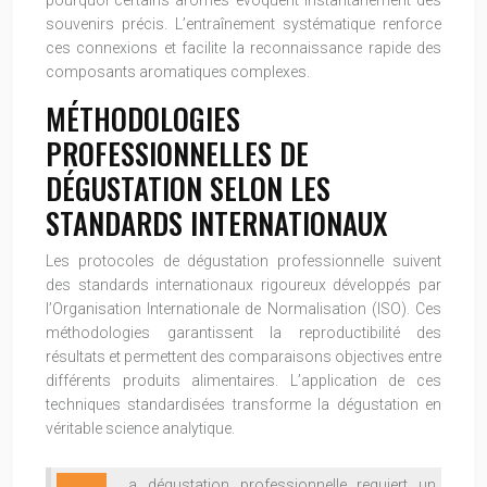
pourquoi certains arômes évoquent instantanément des
souvenirs précis. L’entraînement systématique renforce
ces connexions et facilite la reconnaissance rapide des
composants aromatiques complexes.
MÉTHODOLOGIES
PROFESSIONNELLES DE
DÉGUSTATION SELON LES
STANDARDS INTERNATIONAUX
Les protocoles de dégustation professionnelle suivent
des standards internationaux rigoureux développés par
l’Organisation Internationale de Normalisation (ISO). Ces
méthodologies garantissent la reproductibilité des
résultats et permettent des comparaisons objectives entre
différents produits alimentaires. L’application de ces
techniques standardisées transforme la dégustation en
véritable science analytique.
a dégustation professionnelle requiert un